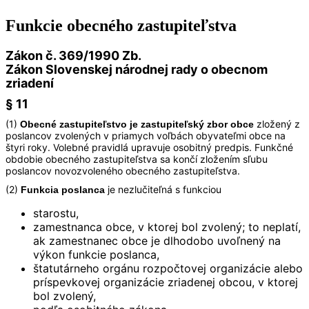
Funkcie obecného zastupiteľstva
Zákon č. 369/1990 Zb.
Zákon Slovenskej národnej rady o obecnom
zriadení
§ 11
(1)
zložený z
Obecné zastupiteľstvo je zastupiteľský zbor obce
poslancov zvolených v priamych voľbách obyvateľmi obce na
štyri roky. Volebné pravidlá upravuje osobitný predpis. Funkčné
obdobie obecného zastupiteľstva sa končí zložením sľubu
poslancov novozvoleného obecného zastupiteľstva.
(2)
je nezlučiteľná s funkciou
Funkcia poslanca
starostu,
zamestnanca obce, v ktorej bol zvolený; to neplatí,
ak zamestnanec obce je dlhodobo uvoľnený na
výkon funkcie poslanca,
štatutárneho orgánu rozpočtovej organizácie alebo
príspevkovej organizácie zriadenej obcou, v ktorej
bol zvolený,