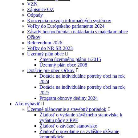
VZN
Zápisnice OZ
Odpady
Koncepcia rozvoja informačných systémov
Voľby do Európskeho parlamentu 2024
Zásady hospodárenia a nakladania s majetkom obce
Očkov
Referendum 2026
Voľby do NR SR 2023
Územný plán obce
Zmena územného plánu 1/2015
Územný plán obce 2008
Dotácie pre obec Očkov
Dotácia na individuálne potreby obcí na rok
2024
Dotácia na individuálne potreby obcí na rok
2025
Program obnovy dediny 2024
Ako vybaviť
Územné plánovanie a stavebný poriadok
Žiadosť o vydanie záväzného stanoviska k
vyňatiu pôdy z PPF
Žiadosť o záväzné stanovisko
Žiadosť o povolanie na zvláštne užívanie
komunikácie