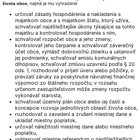
, najmä je mu vyhradené
života obce
určovať zásady hospodárenia a nakladania s
majetkom obce a s majetkom štátu, ktorý užíva,
schvaľovať najdôležitejšie úkony týkajúce sa tohto
majetku a kontrolovať hospodárenie s ním,
schvaľovať rozpočet obce a jeho zmeny,
kontrolovať jeho čerpanie a schvaľovať záverečný
účet obce, vyhlásiť dobrovoľnú zbierku a ustanoviť
jej podmienky, schvaľovať emisiu komunálnych
dlhopisov, schvaľovať zmluvu uzavretú podľa § 20
ods. 1, rozhodovať o prijatí úveru alebo pôžičky, o
prevzatí záruky za poskytnutie návratnej finančnej
výpomoci zo štátneho rozpočtu; v rozsahu
určenom zastupiteľstvom môže zmeny rozpočtu
vykonávať starosta,
schvaľovať územný plán obce alebo jej časti a
koncepcie rozvoja jednotlivých oblastí života obce,
rozhodovať o zavedení a zrušení miestnej dane a
ukladať miestny poplatok,
určovať náležitosti miestnej dane alebo miestneho
poplatku,
vyhlasovať miestne referendum o najdôležitejších