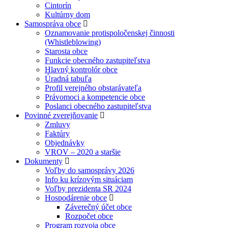
Cintorín
Kultúrny dom
Samospráva obce
Oznamovanie protispoločenskej činnosti
(Whistleblowing)
Starosta obce
Funkcie obecného zastupiteľstva
Hlavný kontrolór obce
Úradná tabuľa
Profil verejného obstarávateľa
Právomoci a kompetencie obce
Poslanci obecného zastupiteľstva
Povinné zverejňovanie
Zmluvy
Faktúry
Objednávky
VROV – 2020 a staršie
Dokumenty
Voľby do samosprávy 2026
Info ku krízovým situáciam
Voľby prezidenta SR 2024
Hospodárenie obce
Záverečný účet obce
Rozpočet obce
Program rozvoja obce