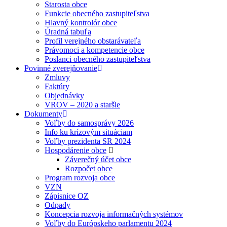
Starosta obce
Funkcie obecného zastupiteľstva
Hlavný kontrolór obce
Úradná tabuľa
Profil verejného obstarávateľa
Právomoci a kompetencie obce
Poslanci obecného zastupiteľstva
Povinné zverejňovanie
Zmluvy
Faktúry
Objednávky
VROV – 2020 a staršie
Dokumenty
Voľby do samosprávy 2026
Info ku krízovým situáciam
Voľby prezidenta SR 2024
Hospodárenie obce
Záverečný účet obce
Rozpočet obce
Program rozvoja obce
VZN
Zápisnice OZ
Odpady
Koncepcia rozvoja informačných systémov
Voľby do Európskeho parlamentu 2024