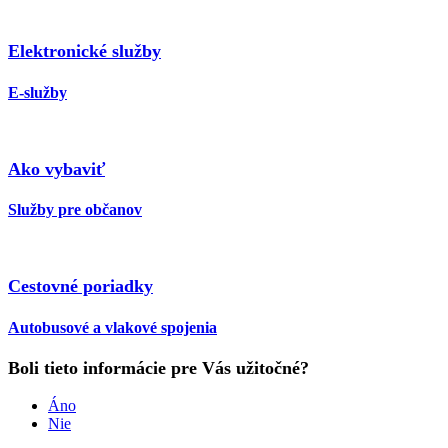
Elektronické služby
E-služby
Ako vybaviť
Služby pre občanov
Cestovné poriadky
Autobusové a vlakové spojenia
Boli tieto informácie pre Vás užitočné?
Áno
Nie