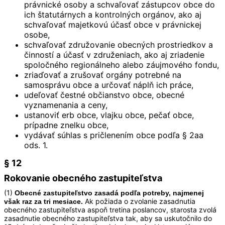
právnické osoby a schvaľovať zástupcov obce do
ich štatutárnych a kontrolných orgánov, ako aj
schvaľovať majetkovú účasť obce v právnickej
osobe,
schvaľovať združovanie obecných prostriedkov a
činností a účasť v združeniach, ako aj zriadenie
spoločného regionálneho alebo záujmového fondu,
zriaďovať a zrušovať orgány potrebné na
samosprávu obce a určovať náplň ich práce,
udeľovať čestné občianstvo obce, obecné
vyznamenania a ceny,
ustanoviť erb obce, vlajku obce, pečať obce,
prípadne znelku obce,
vydávať súhlas s pričlenením obce podľa § 2aa
ods. 1.
§ 12
Rokovanie obecného zastupiteľstva
(1)
Obecné zastupiteľstvo zasadá podľa potreby, najmenej
Ak požiada o zvolanie zasadnutia
však raz za tri mesiace.
obecného zastupiteľstva aspoň tretina poslancov, starosta zvolá
zasadnutie obecného zastupiteľstva tak, aby sa uskutočnilo do