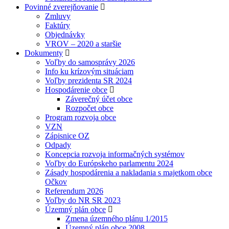
Povinné zverejňovanie
Zmluvy
Faktúry
Objednávky
VROV – 2020 a staršie
Dokumenty
Voľby do samosprávy 2026
Info ku krízovým situáciam
Voľby prezidenta SR 2024
Hospodárenie obce
Záverečný účet obce
Rozpočet obce
Program rozvoja obce
VZN
Zápisnice OZ
Odpady
Koncepcia rozvoja informačných systémov
Voľby do Európskeho parlamentu 2024
Zásady hospodárenia a nakladania s majetkom obce
Očkov
Referendum 2026
Voľby do NR SR 2023
Územný plán obce
Zmena územného plánu 1/2015
Územný plán obce 2008