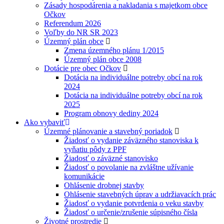
Zásady hospodárenia a nakladania s majetkom obce
Očkov
Referendum 2026
Voľby do NR SR 2023
Územný plán obce
Zmena územného plánu 1/2015
Územný plán obce 2008
Dotácie pre obec Očkov
Dotácia na individuálne potreby obcí na rok
2024
Dotácia na individuálne potreby obcí na rok
2025
Program obnovy dediny 2024
Ako vybaviť
Územné plánovanie a stavebný poriadok
Žiadosť o vydanie záväzného stanoviska k
vyňatiu pôdy z PPF
Žiadosť o záväzné stanovisko
Žiadosť o povolanie na zvláštne užívanie
komunikácie
Ohlásenie drobnej stavby
Ohlásenie stavebných úprav a udržiavacích prác
Žiadosť o vydanie potvrdenia o veku stavby
Žiadosť o určenie/zrušenie súpisného čísla
Životné prostredie