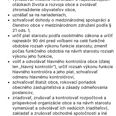
otázkach života a rozvoja obce a zvolávať
zhromaždenie obyvateľov obce,
uznášať sa na nariadeniach,
schvaľovať dohody o medzinárodnej spolupráci a
členstvo obce v medzinárodnom združení podľa §
21 ods. 1,
určiť plat starostu podľa osobitného zákona a určiť
najneskôr 90 dní pred voľbami na celé funkčné
obdobie rozsah výkonu funkcie starostu; zmeniť
počas funkčného obdobia na návrh starostu rozsah
výkonu jeho funkcie,
voliť a odvolávať hlavného kontrolóra obce (ďalej
len „hlavný kontrolór“), určiť rozsah výkonu funkcie
hlavného kontrolóra a jeho plat, schvaľovať
odmenu hlavnému kontrolórovi,
schvaľovať štatút obce, rokovací poriadok
obecného zastupiteľstva a zásady odmeňovania
poslancov,
zriaďovať, zrušovať a kontrolovať rozpočtové a
príspevkové organizácie obce a na návrh starostu
vymenúvať a odvolávať ich vedúcich (riaditeľov),
zakladať a zrušovať obchodné spoločnosti a iné