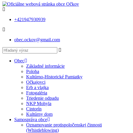
+421947930939
obec.ockov@gmail.com
Obec
Základné informácie
Poloha
Kultúrno-Historické Pamiatky
Očkajovci
Erb a vlajka
Fotogaléria
Triedenie odpadu
NKP Mohyla
Cintorín
Kultúrny dom
Samospráva obce
Oznamovanie protispoločenskej činnosti
(Whistleblowing)