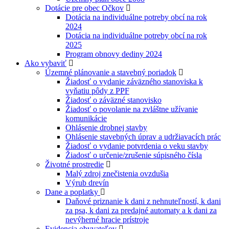
Dotácie pre obec Očkov
Dotácia na individuálne potreby obcí na rok
2024
Dotácia na individuálne potreby obcí na rok
2025
Program obnovy dediny 2024
Ako vybaviť
Územné plánovanie a stavebný poriadok
Žiadosť o vydanie záväzného stanoviska k
vyňatiu pôdy z PPF
Žiadosť o záväzné stanovisko
Žiadosť o povolanie na zvláštne užívanie
komunikácie
Ohlásenie drobnej stavby
Ohlásenie stavebných úprav a udržiavacích prác
Žiadosť o vydanie potvrdenia o veku stavby
Žiadosť o určenie/zrušenie súpisného čísla
Životné prostredie
Malý zdroj znečistenia ovzdušia
Výrub drevín
Dane a poplatky
Daňové priznanie k dani z nehnuteľností, k dani
za psa, k dani za predajné automaty a k dani za
nevýherné hracie prístroje
Evidencia obyvateľov