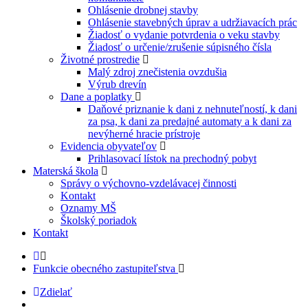
Ohlásenie drobnej stavby
Ohlásenie stavebných úprav a udržiavacích prác
Žiadosť o vydanie potvrdenia o veku stavby
Žiadosť o určenie/zrušenie súpisného čísla
Životné prostredie
Malý zdroj znečistenia ovzdušia
Výrub drevín
Dane a poplatky
Daňové priznanie k dani z nehnuteľností, k dani
za psa, k dani za predajné automaty a k dani za
nevýherné hracie prístroje
Evidencia obyvateľov
Prihlasovací lístok na prechodný pobyt
Materská škola
Správy o výchovno-vzdelávacej činnosti
Kontakt
Oznamy MŠ
Školský poriadok
Kontakt
Funkcie obecného zastupiteľstva
Zdielať