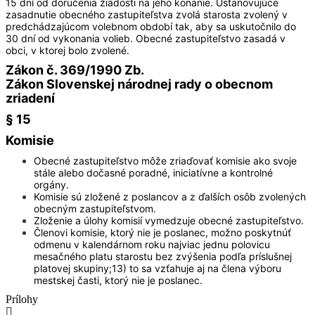
15 dní od doručenia žiadosti na jeho konanie. Ustanovujúce
zasadnutie obecného zastupiteľstva zvolá starosta zvolený v
predchádzajúcom volebnom období tak, aby sa uskutočnilo do
30 dní od vykonania volieb. Obecné zastupiteľstvo zasadá v
obci, v ktorej bolo zvolené.
Zákon č. 369/1990 Zb.
Zákon Slovenskej národnej rady o obecnom
zriadení
§ 15
Komisie
Obecné zastupiteľstvo môže zriaďovať komisie ako svoje
stále alebo dočasné poradné, iniciatívne a kontrolné
orgány.
Komisie sú zložené z poslancov a z ďalších osôb zvolených
obecným zastupiteľstvom.
Zloženie a úlohy komisií vymedzuje obecné zastupiteľstvo.
Členovi komisie, ktorý nie je poslanec, možno poskytnúť
odmenu v kalendárnom roku najviac jednu polovicu
mesačného platu starostu bez zvýšenia podľa príslušnej
platovej skupiny;13) to sa vzťahuje aj na člena výboru
mestskej časti, ktorý nie je poslanec.
Prílohy