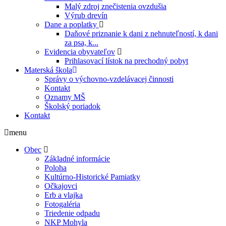
Malý zdroj znečistenia ovzdušia
Výrub drevín
Dane a poplatky
Daňové priznanie k dani z nehnuteľností, k dani
za psa, k...
Evidencia obyvateľov
Prihlasovací lístok na prechodný pobyt
Materská škola
Správy o výchovno-vzdelávacej činnosti
Kontakt
Oznamy MŠ
Školský poriadok
Kontakt
menu
Obec
Základné informácie
Poloha
Kultúrno-Historické Pamiatky
Očkajovci
Erb a vlajka
Fotogaléria
Triedenie odpadu
NKP Mohyla