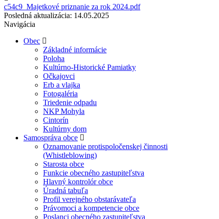
c54c9_Majetkové priznanie za rok 2024.pdf
Posledná aktualizácia: 14.05.2025
Navigácia
Obec
Základné informácie
Poloha
Kultúrno-Historické Pamiatky
Očkajovci
Erb a vlajka
Fotogaléria
Triedenie odpadu
NKP Mohyla
Cintorín
Kultúrny dom
Samospráva obce
Oznamovanie protispoločenskej činnosti
(Whistleblowing)
Starosta obce
Funkcie obecného zastupiteľstva
Hlavný kontrolór obce
Úradná tabuľa
Profil verejného obstarávateľa
Právomoci a kompetencie obce
Poslanci obecného zastupiteľstva